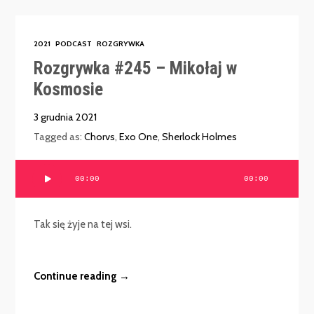
2021
PODCAST
ROZGRYWKA
Rozgrywka #245 – Mikołaj w
Kosmosie
3 grudnia 2021
Tagged as:
Chorvs
,
Exo One
,
Sherlock Holmes
Odtwarzacz
00:00
00:00
plików
dźwiękowych
Tak się żyje na tej wsi.
Continue reading →