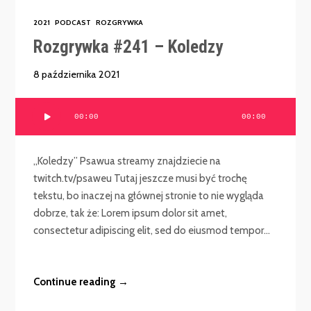
2021
PODCAST
ROZGRYWKA
Rozgrywka #241 – Koledzy
8 października 2021
Odtwarzacz
00:00
00:00
plików
dźwiękowych
„Koledzy” Psawua streamy znajdziecie na
twitch.tv/psaweu Tutaj jeszcze musi być trochę
tekstu, bo inaczej na głównej stronie to nie wygląda
dobrze, tak że: Lorem ipsum dolor sit amet,
consectetur adipiscing elit, sed do eiusmod tempor...
Continue reading →