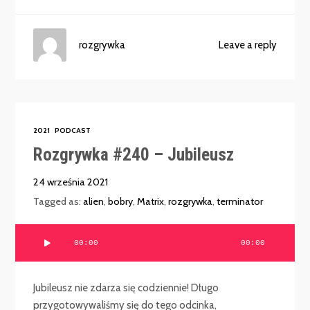
rozgrywka
Leave a reply
2021
PODCAST
Rozgrywka #240 – Jubileusz
24 września 2021
Tagged as:
alien
,
bobry
,
Matrix
,
rozgrywka
,
terminator
Odtwarzacz
00:00
00:00
plików
dźwiękowych
Jubileusz nie zdarza się codziennie! Długo
przygotowywaliśmy się do tego odcinka,