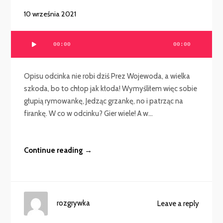
10 września 2021
Odtwarzacz
00:00
00:00
plików
dźwiękowych
Opisu odcinka nie robi dziś Prez Wojewoda, a wielka
szkoda, bo to chłop jak kłoda! Wymyśliłem więc sobie
głupią rymowankę, Jedząc grzankę, no i patrząc na
firankę. W co w odcinku? Gier wiele! A w...
Continue reading →
rozgrywka
Leave a reply