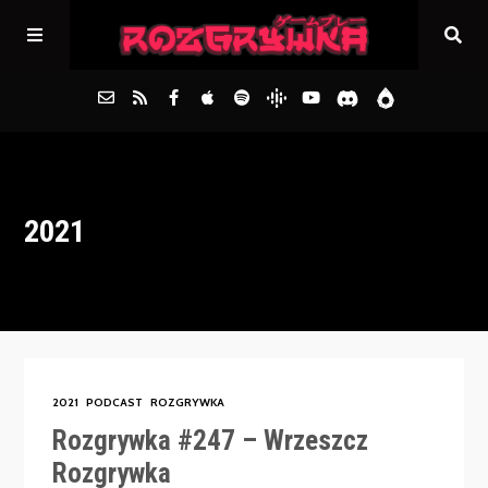
Główna
2021
Archiwum
FAQs
Kontakt
2021
PODCAST
ROZGRYWKA
Rozgrywka #247 – Wrzeszcz
Rozgrywka