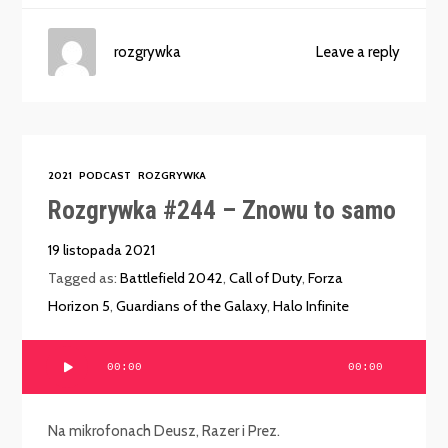
rozgrywka
Leave a reply
2021
PODCAST
ROZGRYWKA
Rozgrywka #244 – Znowu to samo
19 listopada 2021
Tagged as:
Battlefield 2042
,
Call of Duty
,
Forza
Horizon 5
,
Guardians of the Galaxy
,
Halo Infinite
Odtwarzacz
00:00
00:00
plików
dźwiękowych
Na mikrofonach Deusz, Razer i Prez.