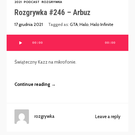
2021
PODCAST
ROZGRYWKA
Rozgrywka #246 – Arbuz
17 grudnia 2021
Tagged as:
GTA
,
Halo
,
Halo Infinite
Odtwarzacz
00:00
00:00
plików
dźwiękowych
Świąteczny Kazz na mikrofonie.
Continue reading →
rozgrywka
Leave a reply