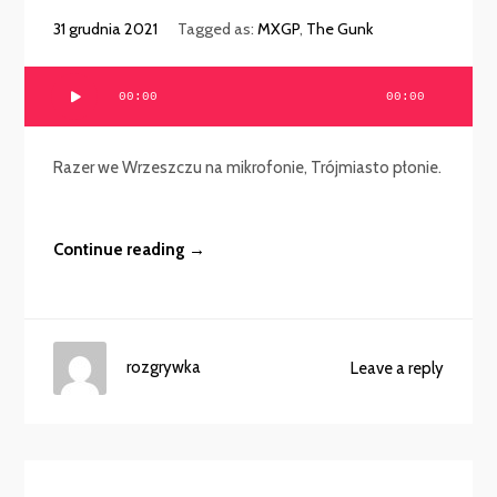
31 grudnia 2021
Tagged as:
MXGP
,
The Gunk
Odtwarzacz
00:00
00:00
plików
dźwiękowych
Razer we Wrzeszczu na mikrofonie, Trójmiasto płonie.
Continue reading →
rozgrywka
Leave a reply