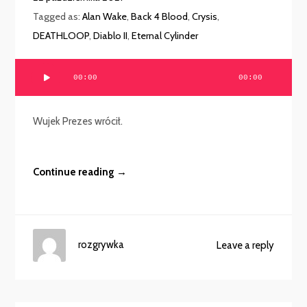
Tagged as:
Alan Wake
,
Back 4 Blood
,
Crysis
,
DEATHLOOP
,
Diablo II
,
Eternal Cylinder
Odtwarzacz
00:00
00:00
plików
dźwiękowych
Wujek Prezes wrócił.
Continue reading →
rozgrywka
Leave a reply