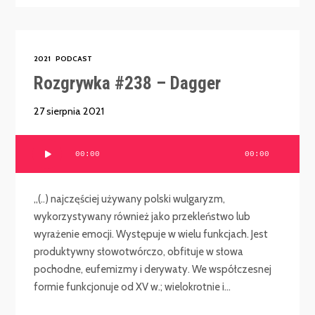
2021
PODCAST
Rozgrywka #238 – Dagger
27 sierpnia 2021
Odtwarzacz
00:00
00:00
plików
dźwiękowych
„(..) najczęściej używany polski wulgaryzm,
wykorzystywany również jako przekleństwo lub
wyrażenie emocji. Występuje w wielu funkcjach. Jest
produktywny słowotwórczo, obfituje w słowa
pochodne, eufemizmy i derywaty. We współczesnej
formie funkcjonuje od XV w.; wielokrotnie i...