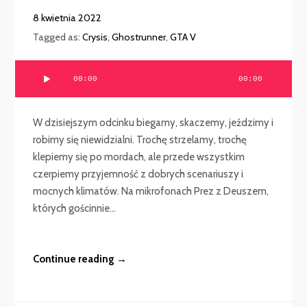
8 kwietnia 2022
Tagged as:
Crysis
,
Ghostrunner
,
GTA V
Odtwarzacz
00:00
00:00
plików
dźwiękowych
W dzisiejszym odcinku biegamy, skaczemy, jeździmy i
robimy się niewidzialni. Trochę strzelamy, trochę
klepiemy się po mordach, ale przede wszystkim
czerpiemy przyjemność z dobrych scenariuszy i
mocnych klimatów. Na mikrofonach Prez z Deuszem,
których gościnnie...
Continue reading →