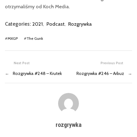
otrzymaliśmy od Koch Media.
Categories:
2021
,
Podcast
,
Rozgrywka
#
MXGP
#
The Gunk
Next Post
Previous Post
←
Rozgrywka #248 – Krutek
Rozgrywka #246 – Arbuz
→
rozgrywka