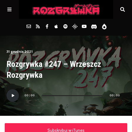
Główna
31 grudnia 2021
Rozgrywka #247 – Wrzeszcz
Archiwum
Rozgrywka
FAQs
Odtwarzacz
00:00
00:00
plików
Kontakt
dźwiękowych
Subskrybuj w iTunes