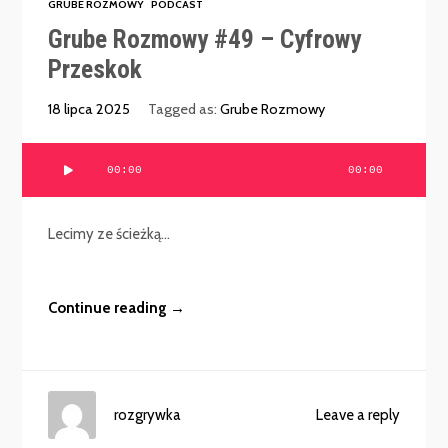
GRUBE ROZMOWY
PODCAST
Grube Rozmowy #49 – Cyfrowy
Przeskok
18 lipca 2025
Tagged as:
Grube Rozmowy
Odtwarzacz
00:00
00:00
plików
dźwiękowych
Lecimy ze ścieżką...
Continue reading →
rozgrywka
Leave a reply