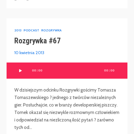
2013
PODCAST
ROZGRYWKA
Rozgrywka #67
10 kwietnia 2013
Odtwarzacz
00:00
00:00
plików
dźwiękowych
W dzisiejszym odcinku Rozgrywki gościmy Tomasza
Tomaszewskiego ? jednego z twórców niezależnych
gier. Posłuchajcie, co w branży developerskiej piszczy.
Tomek okazał się niezwykle rozmownym człowiekiem
i odpowiedział na niezliczoną ilość pytań ? zarówno
tych od...