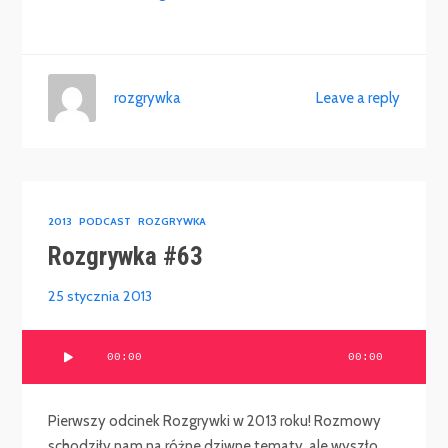
rozgrywka
Leave a reply
2013
PODCAST
ROZGRYWKA
Rozgrywka #63
25 stycznia 2013
Odtwarzacz
00:00
00:00
plików
dźwiękowych
Pierwszy odcinek Rozgrywki w 2013 roku! Rozmowy
schodziły nam na różne dziwne tematy, ale wyszło