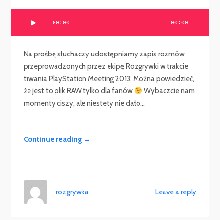
Odtwarzacz
00:00
00:00
plików
dźwiękowych
Na prośbę słuchaczy udostępniamy zapis rozmów
przeprowadzonych przez ekipę Rozgrywki w trakcie
trwania PlayStation Meeting 2013. Można powiedzieć,
że jest to plik RAW tylko dla fanów
Wybaczcie nam
momenty ciszy, ale niestety nie dało...
Continue reading →
rozgrywka
Leave a reply