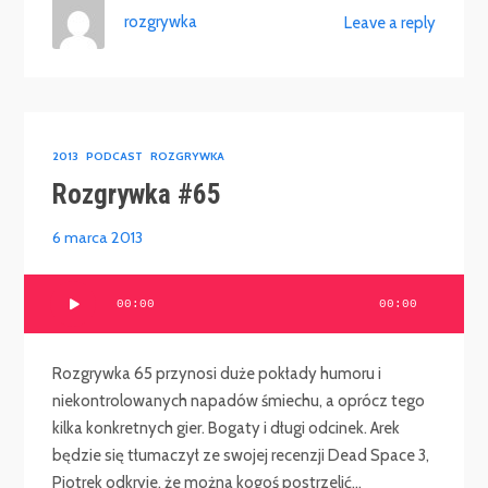
rozgrywka
Leave a reply
2013
PODCAST
ROZGRYWKA
Rozgrywka #65
6 marca 2013
Odtwarzacz
00:00
00:00
plików
dźwiękowych
Rozgrywka 65 przynosi duże pokłady humoru i
niekontrolowanych napadów śmiechu, a oprócz tego
kilka konkretnych gier. Bogaty i długi odcinek. Arek
będzie się tłumaczył ze swojej recenzji Dead Space 3,
Piotrek odkryje, że można kogoś postrzelić...