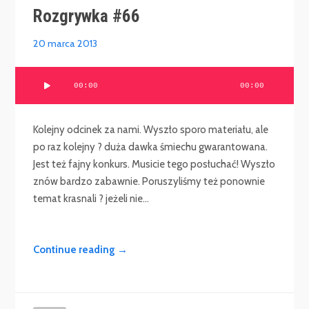
Rozgrywka #66
20 marca 2013
Odtwarzacz
00:00
00:00
plików
dźwiękowych
Kolejny odcinek za nami. Wyszło sporo materiału, ale
po raz kolejny ? duża dawka śmiechu gwarantowana.
Jest też fajny konkurs. Musicie tego posłuchać! Wyszło
znów bardzo zabawnie. Poruszyliśmy też ponownie
temat krasnali ? jeżeli nie...
Continue reading →