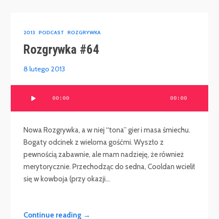
2013
PODCAST
ROZGRYWKA
Rozgrywka #64
8 lutego 2013
Odtwarzacz
00:00
00:00
plików
dźwiękowych
Nowa Rozgrywka, a w niej “tona” gier i masa śmiechu.
Bogaty odcinek z wieloma gośćmi. Wyszło z
pewnością zabawnie, ale mam nadzieję, że również
merytorycznie. Przechodząc do sedna, Cooldan wcielił
się w kowboja (przy okazji...
Continue reading →