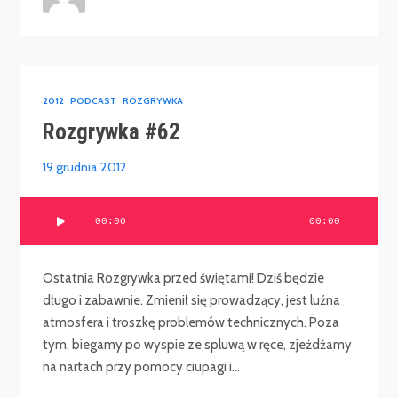
2012
PODCAST
ROZGRYWKA
Rozgrywka #62
19 grudnia 2012
Odtwarzacz
00:00
00:00
plików
dźwiękowych
Ostatnia Rozgrywka przed świętami! Dziś będzie
długo i zabawnie. Zmienił się prowadzący, jest luźna
atmosfera i troszkę problemów technicznych. Poza
tym, biegamy po wyspie ze spluwą w ręce, zjeżdżamy
na nartach przy pomocy ciupagi i...