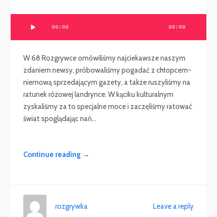
Odtwarzacz
00:00
00:00
plików
dźwiękowych
W 68 Rozgrywce omówiliśmy najciekawsze naszym
zdaniem newsy, próbowaliśmy pogadać z chłopcem-
niemową sprzedającym gazety, a także ruszyliśmy na
ratunek różowej landrynce. W kąciku kulturalnym
zyskaliśmy za to specjalne moce i zaczęliśmy ratować
świat spoglądając nań...
Continue reading →
rozgrywka
Leave a reply