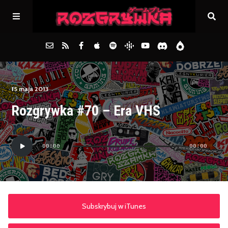
Główna
15 maja 2013
Rozgrywka #70 – Era VHS
Archiwum
Odtwarzacz
FAQs
00:00
00:00
plików
dźwiękowych
Kontakt
Subskrybuj w iTunes