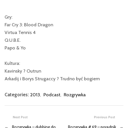
Gry:
Far Cry 3: Blood Dragon
Virtua Tennis 4
Q.U.B.E.
Papo & Yo
Kultura:
Kavinsky ? Outrun
Arkadij i Borys Strugaccy ? Trudno być bogiem
Categories:
2013
,
Podcast
,
Rozgrywka
Next Post
Previous Post
←
Rozgrywka – dubbing do
Rozgrywka # 69 – poradnik
→