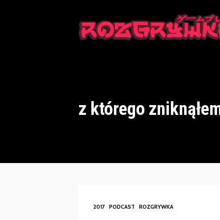
This is a placeholder for your sticky navigation bar. It should n
z którego zniknąłe
2017
PODCAST
ROZGRYWKA