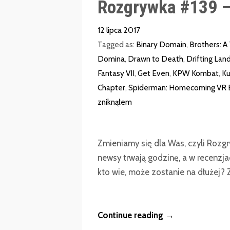
Rozgrywka #139 –
12 lipca 2017
Tagged as:
Binary Domain
,
Brothers: A
Domina
,
Drawn to Death
,
Drifting Lan
Fantasy VII
,
Get Even
,
KPW Kombat
,
Ku
Chapter
,
Spiderman: Homecoming VR 
zniknąłem
Zmieniamy się dla Was, czyli Rozgr
newsy trwają godzinę, a w recenzja
kto wie, może zostanie na dłużej? Z 
Continue reading →