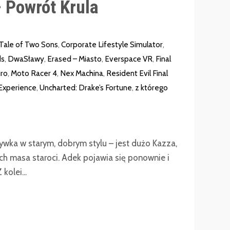
 Powrót Krula
 Tale of Two Sons
,
Corporate Lifestyle Simulator
,
ds
,
DwaSławy
,
Erased – Miasto
,
Everspace VR
,
Final
ro
,
Moto Racer 4
,
Nex Machina
,
Resident Evil Final
Experience
,
Uncharted: Drake’s Fortune
,
z którego
ywka w starym, dobrym stylu – jest dużo Kazza,
ch masa staroci. Adek pojawia się ponownie i
kolei...