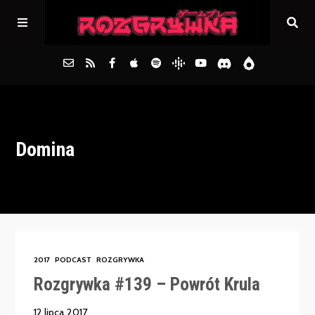
Główna
Domina
Archiwum
FAQs
Kontakt
2017
PODCAST
ROZGRYWKA
Rozgrywka #139 – Powrót Krula
12 lipca 2017