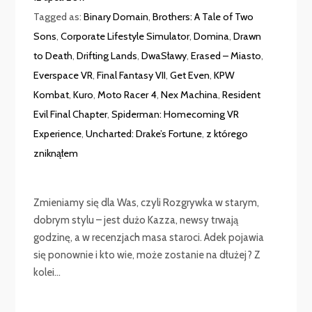
Tagged as:
Binary Domain
,
Brothers: A Tale of Two
Sons
,
Corporate Lifestyle Simulator
,
Domina
,
Drawn
to Death
,
Drifting Lands
,
DwaSławy
,
Erased – Miasto
,
Everspace VR
,
Final Fantasy VII
,
Get Even
,
KPW
Kombat
,
Kuro
,
Moto Racer 4
,
Nex Machina
,
Resident
Evil Final Chapter
,
Spiderman: Homecoming VR
Experience
,
Uncharted: Drake’s Fortune
,
z którego
zniknąłem
Zmieniamy się dla Was, czyli Rozgrywka w starym,
dobrym stylu – jest dużo Kazza, newsy trwają
godzinę, a w recenzjach masa staroci. Adek pojawia
się ponownie i kto wie, może zostanie na dłużej? Z
kolei...