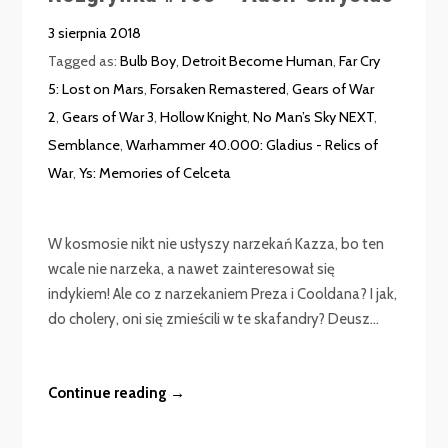
3 sierpnia 2018
Tagged as:
Bulb Boy
,
Detroit Become Human
,
Far Cry
5: Lost on Mars
,
Forsaken Remastered
,
Gears of War
2
,
Gears of War 3
,
Hollow Knight
,
No Man’s Sky NEXT
,
Semblance
,
Warhammer 40.000: Gladius - Relics of
War
,
Ys: Memories of Celceta
W kosmosie nikt nie usłyszy narzekań Kazza, bo ten
wcale nie narzeka, a nawet zainteresował się
indykiem! Ale co z narzekaniem Preza i Cooldana? I jak,
do cholery, oni się zmieścili w te skafandry? Deusz...
Continue reading →