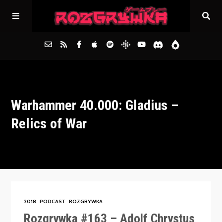
Główna
Warhammer 40.000: Gladius –
Archiwum
Relics of War
FAQs
Kontakt
2018
PODCAST
ROZGRYWKA
Rozgrywka #163 – Adolf Chrystus