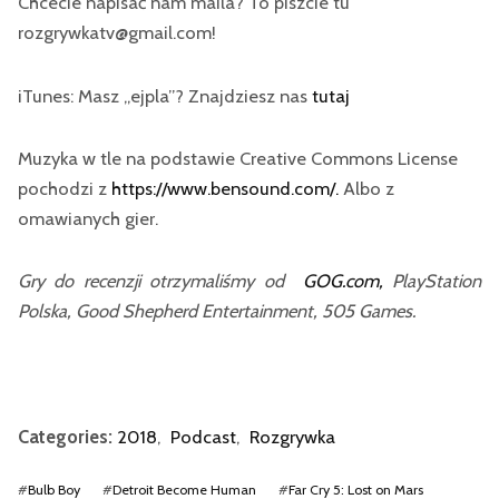
Chcecie napisać nam maila? To piszcie tu
rozgrywkatv@gmail.com!
iTunes: Masz „ejpla”? Znajdziesz nas
tutaj
Muzyka w tle na podstawie Creative Commons License
pochodzi z
https://www.bensound.com/.
Albo z
omawianych gier.
Gry do recenzji otrzymaliśmy od
GOG.com,
PlayStation
Polska, Good Shepherd Entertainment, 505 Games.
Categories:
2018
,
Podcast
,
Rozgrywka
#
Bulb Boy
#
Detroit Become Human
#
Far Cry 5: Lost on Mars