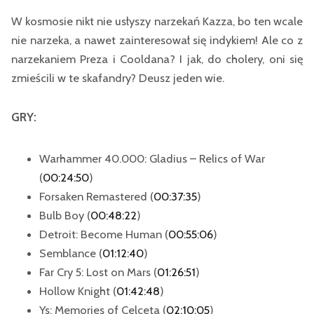
W kosmosie nikt nie usłyszy narzekań Kazza, bo ten wcale
nie narzeka, a nawet zainteresował się indykiem! Ale co z
narzekaniem Preza i Cooldana? I jak, do cholery, oni się
zmieścili w te skafandry? Deusz jeden wie.
GRY:
Warhammer 40.000: Gladius – Relics of War
(
00:24:50
)
Forsaken Remastered (
00:37:35
)
Bulb Boy (
00:48:22
)
Detroit: Become Human (
00:55:06
)
Semblance (
01:12:40
)
Far Cry 5: Lost on Mars (
01:26:51
)
Hollow Knight (
01:42:48
)
Ys: Memories of Celceta (
02:10:05
)