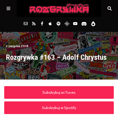
Główna
3 sierpnia 2018
Rozgrywka #163 – Adolf Chrystus
Archiwum
FAQs
Kontakt
Subskrybuj w iTunes
Subskrybuj w Spotify