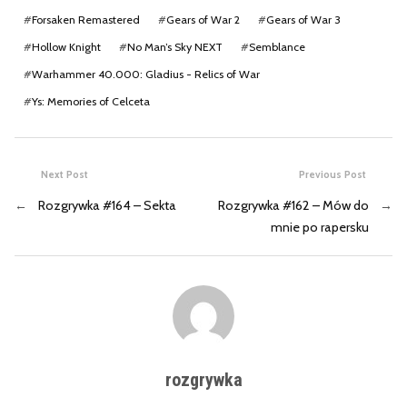
#
Forsaken Remastered
#
Gears of War 2
#
Gears of War 3
#
Hollow Knight
#
No Man’s Sky NEXT
#
Semblance
#
Warhammer 40.000: Gladius - Relics of War
#
Ys: Memories of Celceta
Next Post
Previous Post
←
Rozgrywka #164 – Sekta
Rozgrywka #162 – Mów do
→
mnie po rapersku
rozgrywka