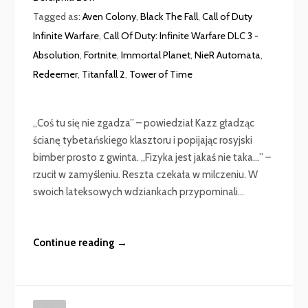
Tagged as:
Aven Colony
,
Black The Fall
,
Call of Duty
Infinite Warfare
,
Call Of Duty: Infinite Warfare DLC 3 -
Absolution
,
Fortnite
,
Immortal Planet
,
NieR Automata
,
Redeemer
,
Titanfall 2
,
Tower of Time
„Coś tu się nie zgadza” – powiedział Kazz gładząc
ścianę tybetańskiego klasztoru i popijając rosyjski
bimber prosto z gwinta. „Fizyka jest jakaś nie taka…” –
rzucił w zamyśleniu. Reszta czekała w milczeniu. W
swoich lateksowych wdziankach przypominali...
Continue reading →