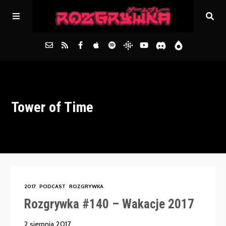
Główna
Tower of Time
Archiwum
FAQs
Kontakt
2017
PODCAST
ROZGRYWKA
Rozgrywka #140 – Wakacje 2017
2 sierpnia 2017