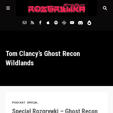
Główna
Tom Clancy’s Ghost Recon
Archiwum
Wildlands
FAQs
Kontakt
PODCAST
SPECJAL
Specjał Rozgrywki – Ghost Recon