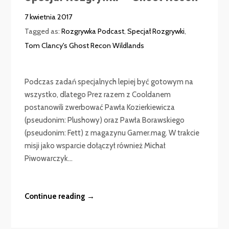
7 kwietnia 2017
Tagged as:
Rozgrywka Podcast
,
Specjał Rozgrywki
,
Tom Clancy's Ghost Recon Wildlands
Podczas zadań specjalnych lepiej być gotowym na
wszystko, dlatego Prez razem z Cooldanem
postanowili zwerbować Pawła Kozierkiewicza
(pseudonim: Plushowy) oraz Pawła Borawskiego
(pseudonim: Fett) z magazynu Gamer.mag. W trakcie
misji jako wsparcie dołączył również Michał
Piwowarczyk...
Continue reading →