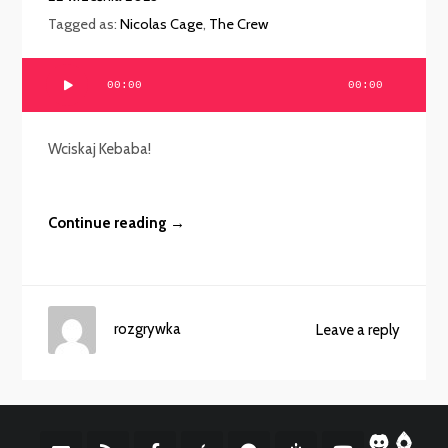
Tagged as:
Nicolas Cage
,
The Crew
Odtwarzacz
00:00
00:00
plików
dźwiękowych
Wciskaj Kebaba!
Continue reading →
rozgrywka
Leave a reply