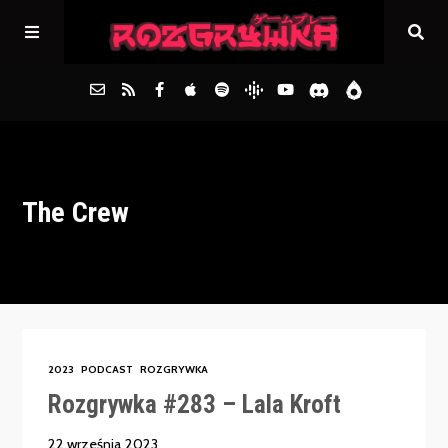
Główna
The Crew
Archiwum
FAQs
Kontakt
2023
PODCAST
ROZGRYWKA
Rozgrywka #283 – Lala Kroft
22 września 2023