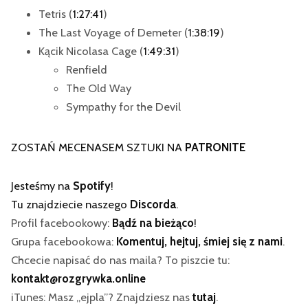
Tetris (
1:27:41
)
The Last Voyage of Demeter (
1:38:19
)
Kącik Nicolasa Cage (
1:49:31
)
Renfield
The Old Way
Sympathy for the Devil
ZOSTAŃ MECENASEM SZTUKI NA
PATRONITE
Jesteśmy na
Spotify
!
Tu znajdziecie naszego
Discorda
.
Profil facebookowy:
Bądź na bieżąco
!
Grupa facebookowa:
Komentuj, hejtuj, śmiej się z nami
.
Chcecie napisać do nas maila? To piszcie tu:
kontakt@rozgrywka.online
iTunes: Masz „ejpla”? Znajdziesz nas
tutaj
.