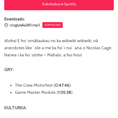
Subskrybuj w Spotify
Downloads:
rozgrywka283.mp3
DOWNLOAD
Aloha! E hoʻomākaukau no ka wikiwiki wikiwiki, nā
anecdotes like ʻole a me ka hoʻi nui ʻana o Nicolas Cage.
Nanea i ka hoʻolohe – Mahalo, a hui hou!
GRY:
The Crew Motorfest (
0:47:46
)
Game Master Module (
1:05:38
)
KULTURKA: