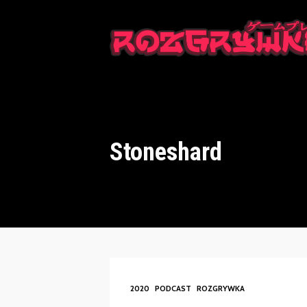
This is a placeholder for your sticky navigation bar. It should n
Stoneshard
2020
PODCAST
ROZGRYWKA