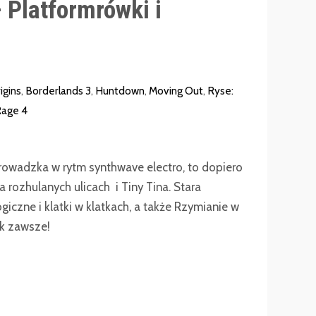
 Platformrówki i
igins
,
Borderlands 3
,
Huntdown
,
Moving Out
,
Ryse:
Rage 4
prowadzka w rytm synthwave electro, to dopiero
a rozhulanych ulicach i Tiny Tina. Stara
iczne i klatki w klatkach, a także Rzymianie w
ak zawsze!