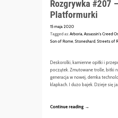
Rozgrywka #207 –
Platformurki
15 maja 2020
Tagged as:
Arboria
,
Assassin's Creed Or
Son of Rome
,
Stoneshard
,
Streets of 
Deskorolki, kamienne opiłki i prze
początek. Zmutowane trolle, bitki n
generacja w nowej, demka technolog
klapkach. I dużo bajek. Dzieje się j
Continue reading →