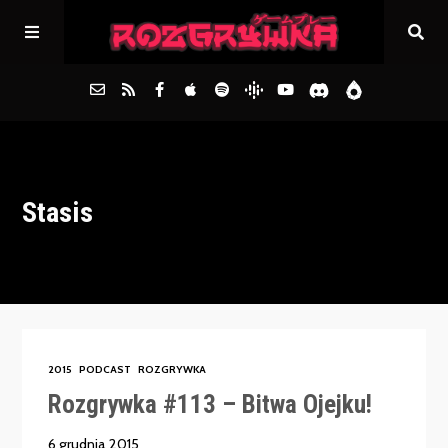
Główna
Stasis
Archiwum
FAQs
Kontakt
2015
PODCAST
ROZGRYWKA
Rozgrywka #113 – Bitwa Ojejku!
6 grudnia 2015