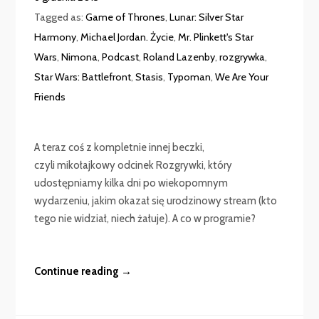
Tagged as:
Game of Thrones
,
Lunar: Silver Star
Harmony
,
Michael Jordan. Życie
,
Mr. Plinkett's Star
Wars
,
Nimona
,
Podcast
,
Roland Lazenby
,
rozgrywka
,
Star Wars: Battlefront
,
Stasis
,
Typoman
,
We Are Your
Friends
A teraz coś z kompletnie innej beczki,
czyli mikołajkowy odcinek Rozgrywki, który
udostępniamy kilka dni po wiekopomnym
wydarzeniu, jakim okazał się urodzinowy stream (kto
tego nie widział, niech żałuje). A co w programie?
Continue reading →