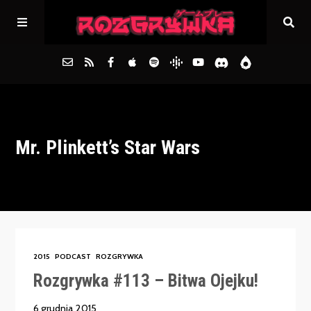
Główna
Mr. Plinkett’s Star Wars
Archiwum
FAQs
Kontakt
2015
PODCAST
ROZGRYWKA
Rozgrywka #113 – Bitwa Ojejku!
6 grudnia 2015