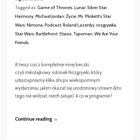
Tagged as:
Game of Thrones
,
Lunar: Silver Star
Harmony
,
Michael Jordan. Życie
,
Mr. Plinkett's Star
Wars
,
Nimona
,
Podcast
,
Roland Lazenby
,
rozgrywka
,
Star Wars: Battlefront
,
Stasis
,
Typoman
,
We Are Your
Friends
A teraz coś z kompletnie innej beczki,
czyli mikołajkowy odcinek Rozgrywki, który
udostępniamy kilka dni po wiekopomnym
wydarzeniu, jakim okazał się urodzinowy stream (kto
tego nie widział, niech żałuje). A co w programie?
Continue reading →