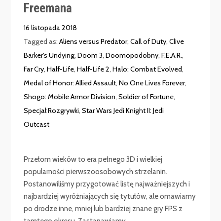
Freemana
16 listopada 2018
Tagged as:
Aliens versus Predator
,
Call of Duty
,
Clive
Barker's Undying
,
Doom 3
,
Doomopodobny
,
F.E.A.R.
,
Far Cry
,
Half-Life
,
Half-Life 2
,
Halo: Combat Evolved
,
Medal of Honor: Allied Assault
,
No One Lives Forever
,
Shogo: Mobile Armor Division
,
Soldier of Fortune
,
Specjał Rozgrywki
,
Star Wars Jedi Knight II: Jedi
Outcast
Przełom wieków to era pełnego 3D i wielkiej
popularności pierwszoosobowych strzelanin.
Postanowiliśmy przygotować listę najważniejszych i
najbardziej wyróżniających się tytułów, ale omawiamy
po drodze inne, mniej lub bardziej znane gry FPS z