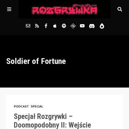
Główna
Soldier of Fortune
Archiwum
FAQs
Kontakt
PODCAST
SPECJAL
Specjał Rozgrywki –
Doomopodobny II: Wejście