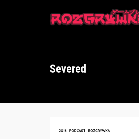
This is a placeholder for your sticky navigation bar. It should n
Severed
2016
PODCAST
ROZGRYWKA