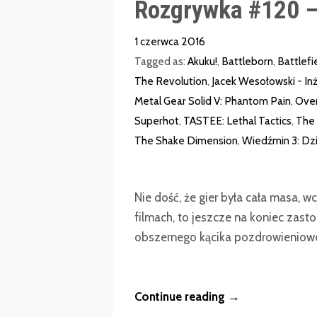
Rozgrywka #120 –
1 czerwca 2016
Tagged as:
Akuku!
,
Battleborn
,
Battlefi
The Revolution
,
Jacek Wesołowski - Inż
Metal Gear Solid V: Phantom Pain
,
Ove
Superhot
,
TASTEE: Lethal Tactics
,
The 
The Shake Dimension
,
Wiedźmin 3: Dzi
Nie dość, że gier była cała masa, 
filmach, to jeszcze na koniec zast
obszernego kącika pozdrowieniowe
Continue reading →