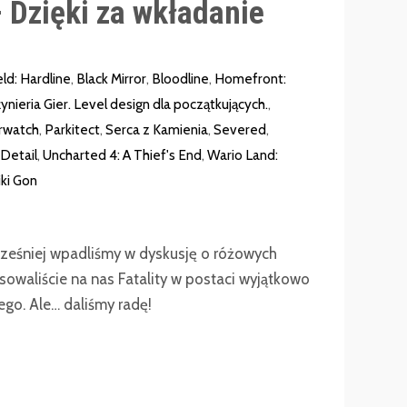
 Dzięki za wkładanie
eld: Hardline
,
Black Mirror
,
Bloodline
,
Homefront:
ynieria Gier. Level design dla początkujących.
,
rwatch
,
Parkitect
,
Serca z Kamienia
,
Severed
,
Detail
,
Uncharted 4: A Thief's End
,
Wario Land:
ki Gon
wcześniej wpadliśmy w dyskusję o różowych
osowaliście na nas Fatality w postaci wyjątkowo
go. Ale… daliśmy radę!