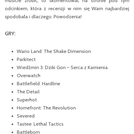
musicie zrobić, to skomentować na stronie pod tym
odcinkiem, która z recenzji w nim się Wam najbardziej
spodobała i dlaczego. Powodzenia!
GRY:
Wario Land: The Shake Dimension
Parkitect
Wiedźmin 3: Dziki Gon – Serca z Kamienia
Overwatch
Battlefield: Hardline
The Detail
Superhot
Homefront: The Revolution
Severed
Tastee: Lethal Tactics
Battleborn