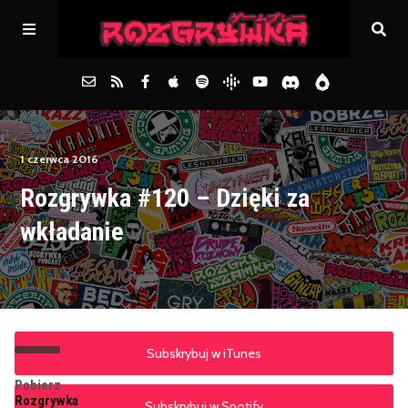
Główna
1 czerwca 2016
Rozgrywka #120 – Dzięki za
Archiwum
wkładanie
FAQs
Kontakt
Subskrybuj w iTunes
Pobierz
Rozgrywka
Subskrybuj w Spotify