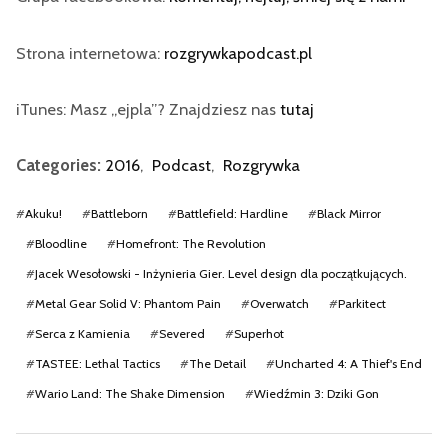
Strona internetowa:
rozgrywkapodcast.pl
iTunes: Masz „ejpla”? Znajdziesz nas
tutaj
Categories:
2016
,
Podcast
,
Rozgrywka
#
Akuku!
#
Battleborn
#
Battlefield: Hardline
#
Black Mirror
#
Bloodline
#
Homefront: The Revolution
#
Jacek Wesołowski - Inżynieria Gier. Level design dla początkujących.
#
Metal Gear Solid V: Phantom Pain
#
Overwatch
#
Parkitect
#
Serca z Kamienia
#
Severed
#
Superhot
#
TASTEE: Lethal Tactics
#
The Detail
#
Uncharted 4: A Thief's End
#
Wario Land: The Shake Dimension
#
Wiedźmin 3: Dziki Gon