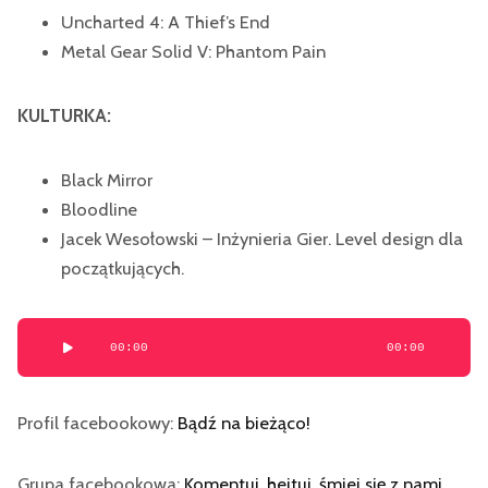
Uncharted 4: A Thief’s End
Metal Gear Solid V: Phantom Pain
KULTURKA:
Black Mirror
Bloodline
Jacek Wesołowski – Inżynieria Gier. Level design dla
początkujących.
Odtwarzacz
00:00
00:00
plików
dźwiękowych
Profil facebookowy:
Bądź na bieżąco!
Grupa facebookowa:
Komentuj, hejtuj, śmiej się z nami