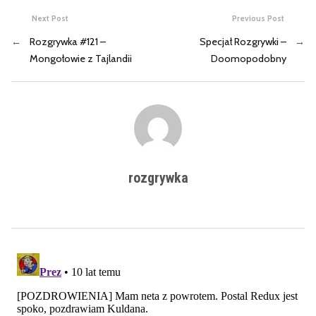
Next Post
Previous Post
←
Rozgrywka #121 –
Specjał Rozgrywki –
→
Mongołowie z Tajlandii
Doomopodobny
rozgrywka