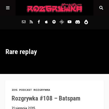
Główna
Rare replay
Archiwum
FAQs
Kontakt
2015
PODCAST
ROZGRYWKA
Rozgrywka #108 – Batspam
21 sierpnia 2015