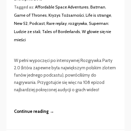
Tagged as:
Affordable Space Adventures
,
Batman
,
Game of Thrones
,
Kryzys Tożsamości
,
Life is strange
,
New 52
,
Podcast
,
Rare replay
,
rozgrywka
,
Superman:
Ludzie ze stali
,
Tales of Borderlands
,
W głowie się nie
mieści
W pełni wypoczęci po intensywnej Rozgrywka Party
2.0 (która zapewne była największym polskim zlotem
fanów jednego podcastu), powróciliśmy do
nagrywania. Przygotujcie się więc na 108 epizod
najbardziej pokręconej audycji o grach wideo!
Continue reading →