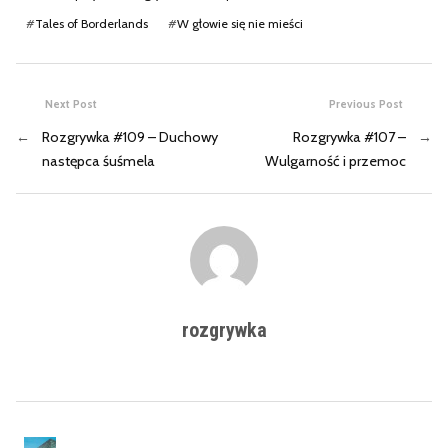
#
Tales of Borderlands
#
W głowie się nie mieści
Next Post
Previous Post
←
Rozgrywka #109 – Duchowy
Rozgrywka #107 –
→
następca śuśmela
Wulgarność i przemoc
rozgrywka