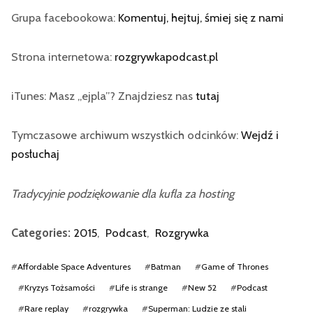
Grupa facebookowa:
Komentuj, hejtuj, śmiej się z nami
Strona internetowa:
rozgrywkapodcast.pl
iTunes: Masz „ejpla”? Znajdziesz nas
tutaj
Tymczasowe archiwum wszystkich odcinków:
Wejdź i
posłuchaj
Tradycyjnie podziękowanie dla kufla za hosting
Categories:
2015
,
Podcast
,
Rozgrywka
#
Affordable Space Adventures
#
Batman
#
Game of Thrones
#
Kryzys Tożsamości
#
Life is strange
#
New 52
#
Podcast
#
Rare replay
#
rozgrywka
#
Superman: Ludzie ze stali