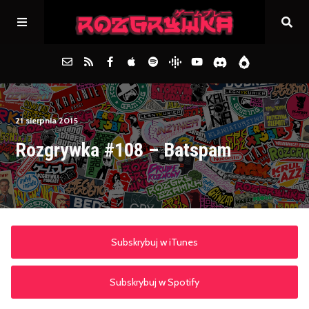
Główna
21 sierpnia 2015
Rozgrywka #108 – Batspam
Archiwum
FAQs
Kontakt
Subskrybuj w iTunes
Subskrybuj w Spotify