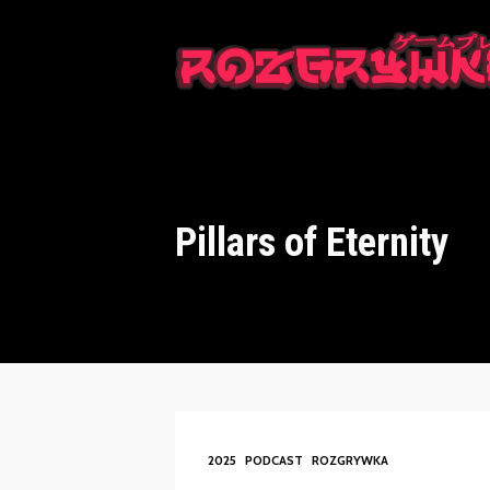
This is a placeholder for your sticky navigation bar. It should n
Pillars of Eternity
2025
PODCAST
ROZGRYWKA