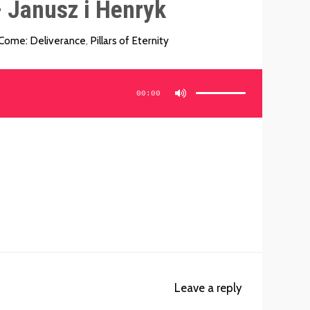
 Janusz i Henryk
Come: Deliverance
,
Pillars of Eternity
Używaj
strzałek
do
00:00
góry/do
dołu
aby
zwiększyć
lub
zmniejszyć
głośność.
Leave a reply