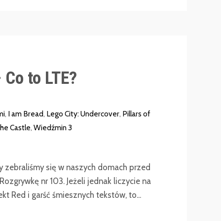
 Co to LTE?
mi
,
I am Bread
,
Lego City: Undercover
,
Pillars of
the Castle
,
Wiedźmin 3
y zebraliśmy się w naszych domach przed
ozgrywkę nr 103. Jeżeli jednak liczycie na
t Red i garść śmiesznych tekstów, to...