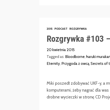
2015
PODCAST
ROZGRYWKA
Rozgrywka #103 –
20 kwietnia 2015
Tagged as:
Bloodborne
,
haruki muraka
Eternity
,
Przygoda z owcą
,
Secrets of 
Miki poszedł zdobywać UKF-y, a m
komputerami, żeby nagrać dla was R
drobne wycieczki w stronę CD Projek