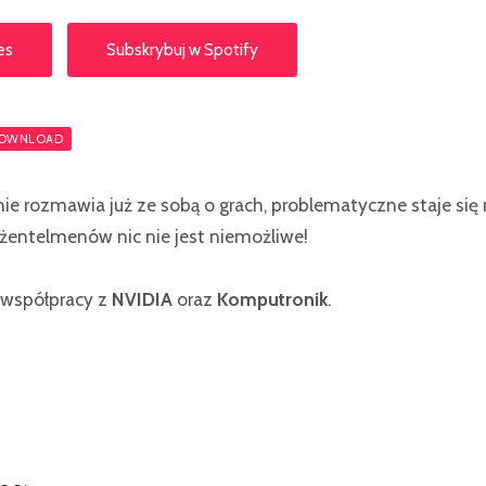
es
Subskrybuj w Spotify
OWNLOAD
ie rozmawia już ze sobą o grach, problematyczne staje się
 dżentelmenów nic nie jest niemożliwe!
 współpracy z
NVIDIA
oraz
Komputronik
.