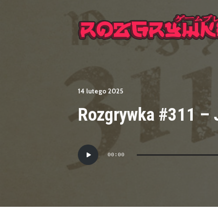
14 lutego 2025
Rozgrywka #311 – J
Odtwarzacz
00:00
plików
dźwiękowych