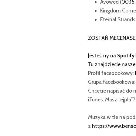
Avowed (
00:16
Kingdom Come: D
Eternal Strands 
ZOSTAŃ MECENASE
Jesteśmy na
Spotify
!
Tu znajdziecie nasz
Profil facebookowy:
Grupa facebookowa
Chcecie napisać do n
iTunes: Masz „ejpla”
Muzyka w tle na po
z
https://www.bens