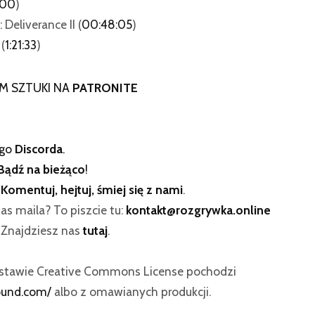
:00
)
eliverance II (
00:48:05
)
(
1:21:33
)
M SZTUKI NA
PATRONITE
ego
Discorda
.
Bądź na bieżąco
!
:
Komentuj, hejtuj, śmiej się z nami
.
as maila? To piszcie tu:
kontakt@rozgrywka.online
? Znajdziesz nas
tutaj
.
dstawie Creative Commons License pochodzi
ound.com/
albo z omawianych produkcji.