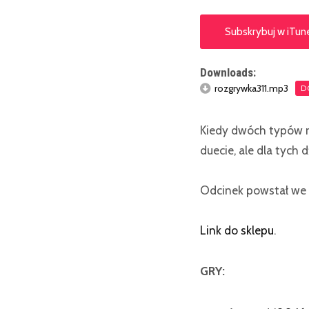
Subskrybuj w iTun
Downloads:
rozgrywka311.mp3
D
Kiedy dwóch typów n
duecie, ale dla tych
Odcinek powstał we
Link do sklepu
.
GRY: