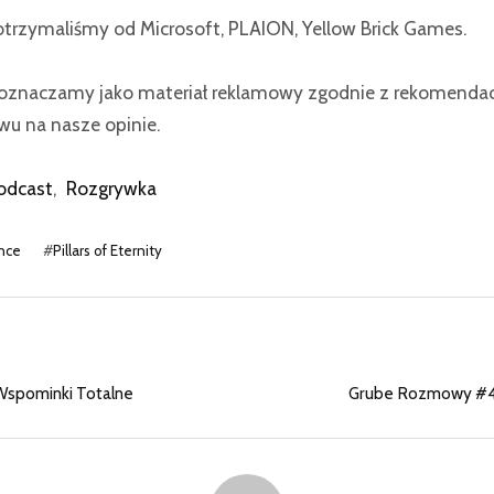
otrzymaliśmy od Microsoft, PLAION, Yellow Brick Games.
znaczamy jako materiał reklamowy zgodnie z rekomendacj
u na nasze opinie.
odcast
,
Rozgrywka
nce
#
Pillars of Eternity
Wspominki Totalne
Grube Rozmowy #46