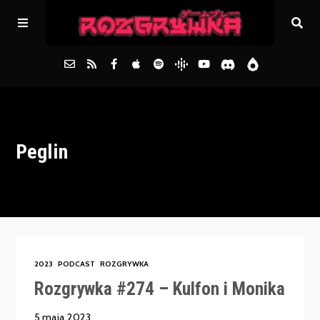
Główna
Peglin
Archiwum
FAQs
Kontakt
2023
PODCAST
ROZGRYWKA
Rozgrywka #274 – Kulfon i Monika
5 maja 2023