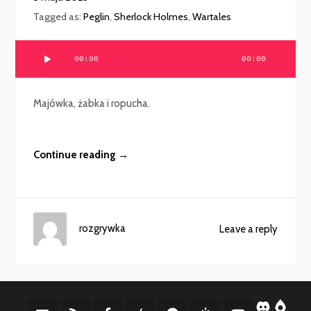
Tagged as:
Peglin
,
Sherlock Holmes
,
Wartales
Odtwarzacz
00:00
00:00
plików
dźwiękowych
Majówka, żabka i ropucha.
Continue reading →
rozgrywka
Leave a reply