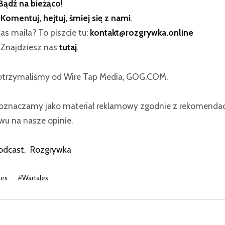
Bądź na bieżąco
!
:
Komentuj, hejtuj, śmiej się z nami
.
as maila? To piszcie tu:
kontakt@rozgrywka.online
? Znajdziesz nas
tutaj
.
 otrzymaliśmy od Wire Tap Media, GOG.COM.
znaczamy jako materiał reklamowy zgodnie z rekomendacj
u na nasze opinie.
odcast
,
Rozgrywka
mes
#
Wartales