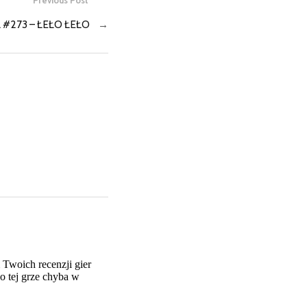
Previous Post
 #273 – ŁEŁO ŁEŁO
→