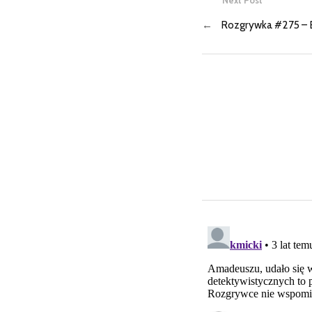
Next Post
←
Rozgrywka #275 – 