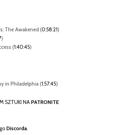
s: The Awakened (
0:58:21
)
7
)
ccess (
1:40:45
)
y in Philadelphia (
1:57:45
)
M SZTUKI NA
PATRONITE
ego
Discorda
.