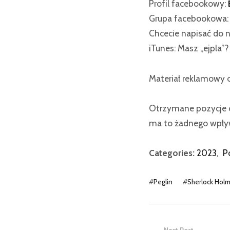
Profil facebookowy:
Grupa facebookowa
Chcecie napisać do n
iTunes: Masz „ejpla”
Materiał reklamowy
Otrzymane pozycje o
ma to żadnego wpływ
Categories:
2023
,
P
#
Peglin
#
Sherlock Hol