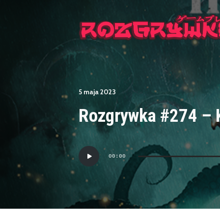
5 maja 2023
Rozgrywka #274 – K
Odtwarzacz
00:00
plików
dźwiękowych