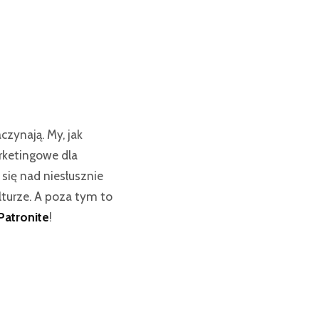
czynają. My, jak
rketingowe dla
się nad niesłusznie
turze. A poza tym to
Patronite
!