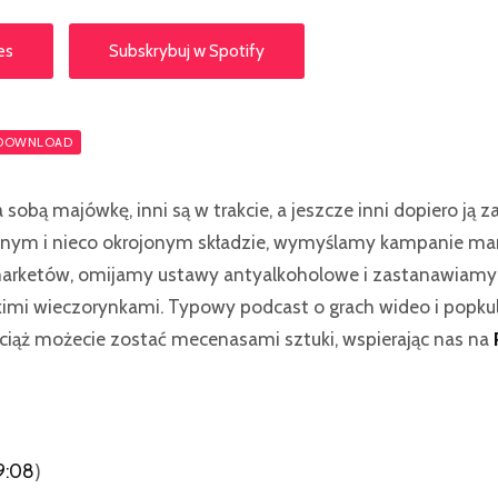
es
Subskrybuj w Spotify
DOWNLOAD
 sobą majówkę, inni są w trakcie, a jeszcze inni dopiero ją za
nym i nieco okrojonym składzie, wymyślamy kampanie ma
rmarketów, omijamy ustawy antyalkoholowe i zastanawiamy 
mi wieczorynkami. Typowy podcast o grach wideo i popkul
iąż możecie zostać mecenasami sztuki, wspierając nas na
9:08
)