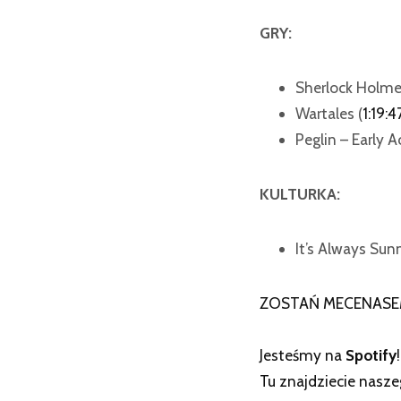
GRY:
Sherlock Holme
Wartales (
1:19:4
Peglin – Early A
KULTURKA:
It’s Always Sunn
ZOSTAŃ MECENASE
Jesteśmy na
Spotify
!
Tu znajdziecie nasz