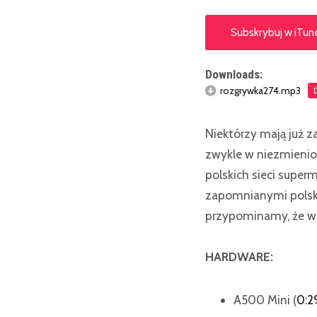
Subskrybuj w iTun
Downloads:
rozgrywka274.mp3
Niektórzy mają już za
zwykle w niezmienio
polskich sieci supe
zapomnianymi polski
przypominamy, że wc
HARDWARE:
A500 Mini (
0:2