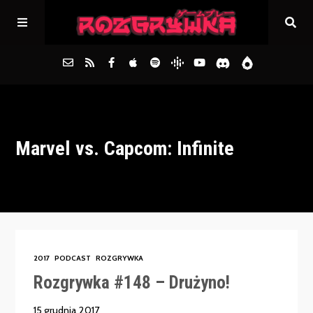
Główna
Marvel vs. Capcom: Infinite
Archiwum
FAQs
Kontakt
2017
PODCAST
ROZGRYWKA
Rozgrywka #148 – Drużyno!
15 grudnia 2017