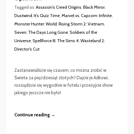
Tagged as:
Assassin's Creed Origins
,
Black Mirror
,
Dustwind
,
It’s Quiz Time
,
Marvel vs. Capcom: Infinite
,
Monster Hunter: World
,
Rising Storm 2: Vietnam
,
Seven: The Days Long Gone
,
Soldiers of the
Universe
,
Spellforce III
,
The Sims 4
,
Wasteland 2:
Director's Cut
Zastanawialiście się czasem, co można zrobić w
Świeta za pięćdziesiąt złotych? Dajcie je Adkowi,
rozsiądźcie się wygodnie w fotelu i przeżyjcie show
jakiego jeszcze nie było!
Continue reading →