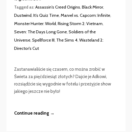
Tagged as:
Assassin's Creed Origins
,
Black Mirror
,
Dustwind
,
It’s Quiz Time
,
Marvel vs. Capcom: Infinite
,
Monster Hunter: World
,
Rising Storm 2: Vietnam
,
Seven: The Days Long Gone
,
Soldiers of the
Universe
,
Spellforce III
,
The Sims 4
,
Wasteland 2:
Director's Cut
Zastanawialiście się czasem, co można zrobić w
Świeta za pięćdziesiąt złotych? Dajcie je Adkowi,
rozsiądźcie się wygodnie w fotelu i przeżyjcie show
jakiego jeszcze nie było!
Continue reading →