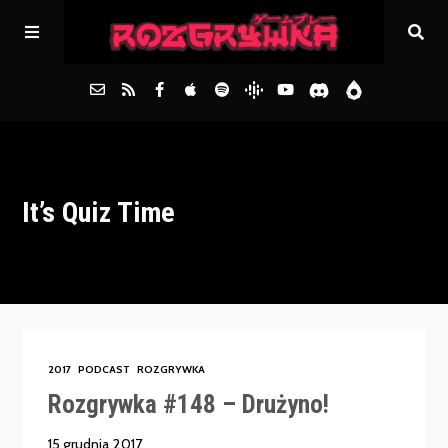
Główna
It’s Quiz Time
Archiwum
FAQs
Kontakt
2017
PODCAST
ROZGRYWKA
Rozgrywka #148 – Drużyno!
15 grudnia 2017