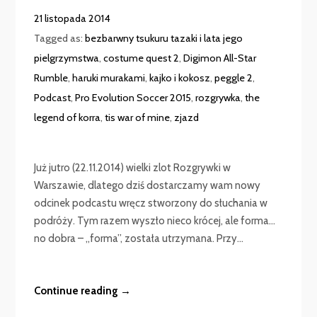
21 listopada 2014
Tagged as:
bezbarwny tsukuru tazaki i lata jego
pielgrzymstwa
,
costume quest 2
,
Digimon All-Star
Rumble
,
haruki murakami
,
kajko i kokosz
,
peggle 2
,
Podcast
,
Pro Evolution Soccer 2015
,
rozgrywka
,
the
legend of korra
,
tis war of mine
,
zjazd
Już jutro (22.11.2014) wielki zlot Rozgrywki w
Warszawie, dlatego dziś dostarczamy wam nowy
odcinek podcastu wręcz stworzony do słuchania w
podróży. Tym razem wyszło nieco krócej, ale forma…
no dobra – „forma”, została utrzymana. Przy...
Continue reading →