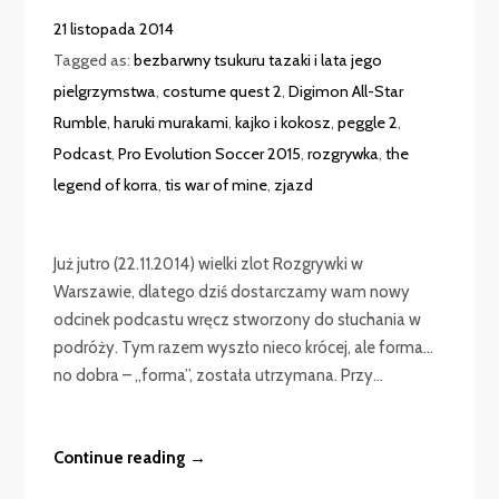
21 listopada 2014
Tagged as:
bezbarwny tsukuru tazaki i lata jego
pielgrzymstwa
,
costume quest 2
,
Digimon All-Star
Rumble
,
haruki murakami
,
kajko i kokosz
,
peggle 2
,
Podcast
,
Pro Evolution Soccer 2015
,
rozgrywka
,
the
legend of korra
,
tis war of mine
,
zjazd
Już jutro (22.11.2014) wielki zlot Rozgrywki w
Warszawie, dlatego dziś dostarczamy wam nowy
odcinek podcastu wręcz stworzony do słuchania w
podróży. Tym razem wyszło nieco krócej, ale forma…
no dobra – „forma”, została utrzymana. Przy...
Continue reading →