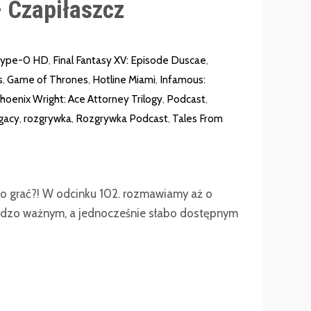
 Czapiłaszcz
 Type-0 HD
,
Final Fantasy XV: Episode Duscae
,
s
,
Game of Thrones
,
Hotline Miami
,
Infamous:
hoenix Wright: Ace Attorney Trilogy
,
Podcast
,
gacy
,
rozgrywka
,
Rozgrywka Podcast
,
Tales From
 co grać?! W odcinku 102. rozmawiamy aż o
rdzo ważnym, a jednocześnie słabo dostępnym