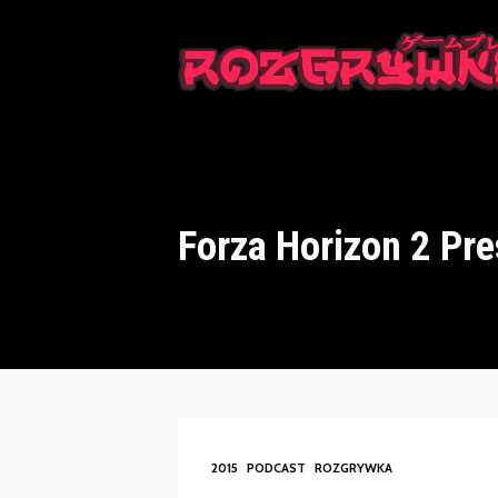
This is a placeholder for your sticky navigation bar. It should n
Forza Horizon 2 Pre
2015
PODCAST
ROZGRYWKA