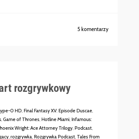
5 komentarzy
art rozgrywkowy
 Type-0 HD
,
Final Fantasy XV: Episode Duscae
,
s
,
Game of Thrones
,
Hotline Miami
,
Infamous:
hoenix Wright: Ace Attorney Trilogy
,
Podcast
,
gacy
,
rozgrywka
,
Rozgrywka Podcast
,
Tales From