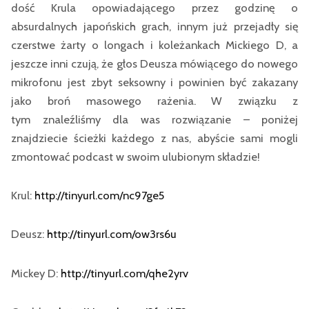
dość Krula opowiadającego przez godzinę o
absurdalnych japońskich grach, innym już przejadły się
czerstwe żarty o longach i koleżankach Mickiego D, a
jeszcze inni czują, że głos Deusza mówiącego do nowego
mikrofonu jest zbyt seksowny i powinien być zakazany
jako broń masowego rażenia. W związku z
tym znaleźliśmy dla was rozwiązanie – poniżej
znajdziecie ścieżki każdego z nas, abyście sami mogli
zmontować podcast w swoim ulubionym składzie!
Krul:
http://tinyurl.com/nc97ge5
Deusz:
http://tinyurl.com/ow3rs6u
Mickey D:
http://tinyurl.com/qhe2yrv