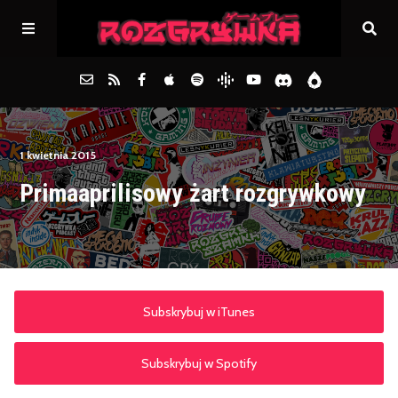
Główna
1 kwietnia 2015
Primaaprilisowy żart rozgrywkowy
Archiwum
FAQs
Kontakt
Subskrybuj w iTunes
Subskrybuj w Spotify