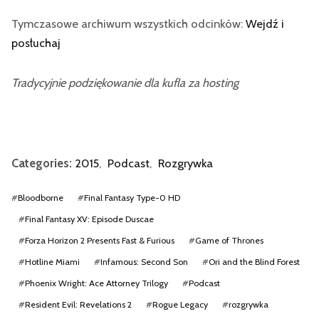
Tymczasowe archiwum wszystkich odcinków:
Wejdź i
posłuchaj
Tradycyjnie podziękowanie dla kufla za hosting
Categories:
2015
,
Podcast
,
Rozgrywka
#
Bloodborne
#
Final Fantasy Type-0 HD
#
Final Fantasy XV: Episode Duscae
#
Forza Horizon 2 Presents Fast & Furious
#
Game of Thrones
#
Hotline Miami
#
Infamous: Second Son
#
Ori and the Blind Forest
#
Phoenix Wright: Ace Attorney Trilogy
#
Podcast
#
Resident Evil: Revelations 2
#
Rogue Legacy
#
rozgrywka