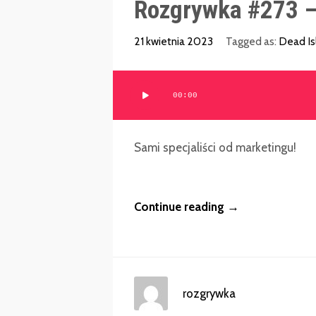
Rozgrywka #273 
21 kwietnia 2023
Tagged as:
Dead Is
Odtwarzacz
00:00
plików
dźwiękowych
Sami specjaliści od marketingu!
Continue reading →
rozgrywka