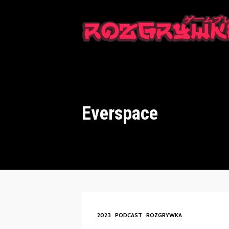
This is a placeholder for your sticky navigation bar. It should n
Everspace
2023
PODCAST
ROZGRYWKA