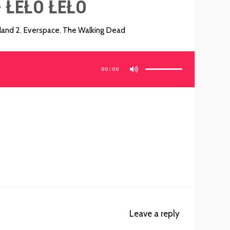
– ŁEŁO ŁEŁO
land 2
,
Everspace
,
The Walking Dead
Używaj
strzałek
do
00:00
góry/do
dołu
aby
zwiększyć
lub
zmniejszyć
głośność.
Leave a reply