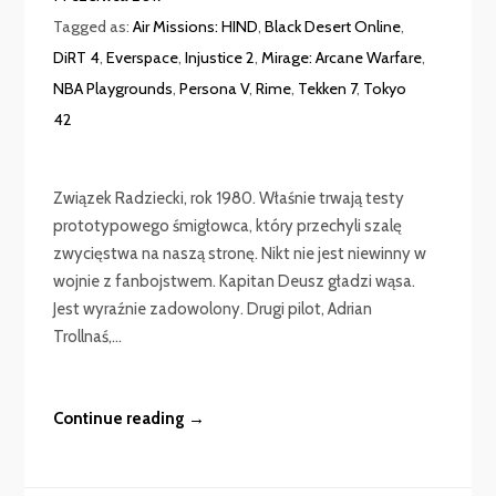
Tagged as:
Air Missions: HIND
,
Black Desert Online
,
DiRT 4
,
Everspace
,
Injustice 2
,
Mirage: Arcane Warfare
,
NBA Playgrounds
,
Persona V
,
Rime
,
Tekken 7
,
Tokyo
42
Związek Radziecki, rok 1980. Właśnie trwają testy
prototypowego śmigłowca, który przechyli szalę
zwycięstwa na naszą stronę. Nikt nie jest niewinny w
wojnie z fanbojstwem. Kapitan Deusz gładzi wąsa.
Jest wyraźnie zadowolony. Drugi pilot, Adrian
Trollnaś,...
Continue reading →