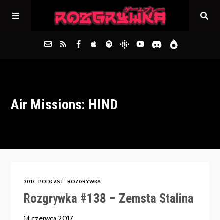
Główna
Air Missions: HIND
Archiwum
FAQs
Kontakt
2017
PODCAST
ROZGRYWKA
Rozgrywka #138 – Zemsta Stalina
14 czerwca 2017