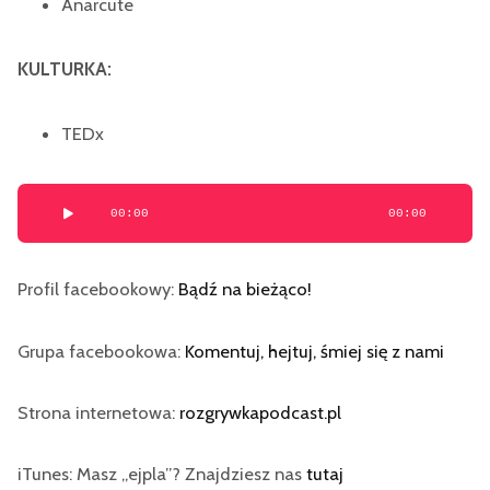
Anarcute
KULTURKA:
TEDx
Odtwarzacz
00:00
00:00
plików
dźwiękowych
Profil facebookowy:
Bądź na bieżąco!
Grupa facebookowa:
Komentuj, hejtuj, śmiej się z nami
Strona internetowa:
rozgrywkapodcast.pl
iTunes: Masz „ejpla”? Znajdziesz nas
tutaj