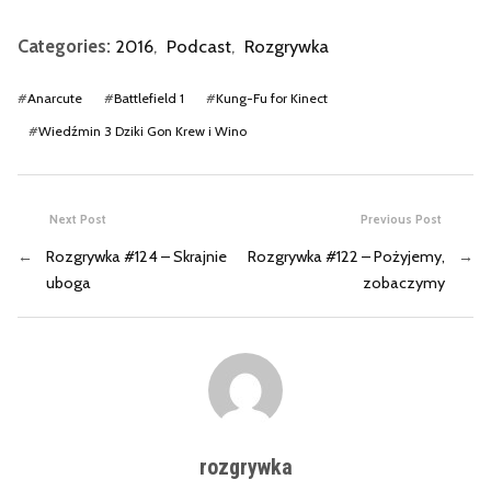
Categories:
2016
,
Podcast
,
Rozgrywka
#
Anarcute
#
Battlefield 1
#
Kung-Fu for Kinect
#
Wiedźmin 3 Dziki Gon Krew i Wino
Next Post
Previous Post
←
Rozgrywka #124 – Skrajnie
Rozgrywka #122 – Pożyjemy,
→
uboga
zobaczymy
rozgrywka