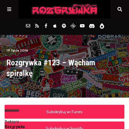
Główna
19 lipca 2016
Rozgrywka #123 – Wącham
Archiwum
spiralkę
FAQs
Kontakt
Subskrybuj w iTunes
Pobierz
Rozgrywka
Subskrybuj w Spotify