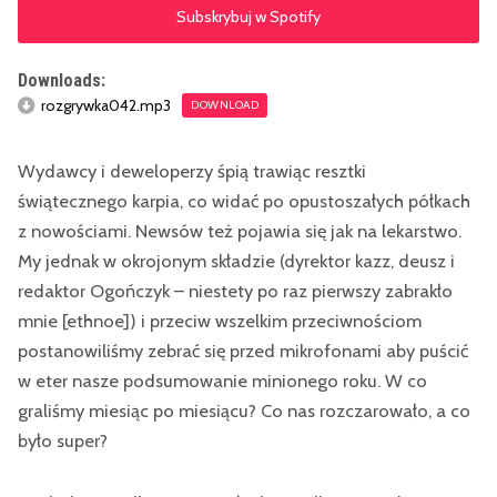
Subskrybuj w Spotify
Downloads:
rozgrywka042.mp3
DOWNLOAD
Wydawcy i deweloperzy śpią trawiąc resztki
świątecznego karpia, co widać po opustoszałych półkach
z nowościami. Newsów też pojawia się jak na lekarstwo.
My jednak w okrojonym składzie (dyrektor kazz, deusz i
redaktor Ogończyk – niestety po raz pierwszy zabrakło
mnie [ethnoe]) i przeciw wszelkim przeciwnościom
postanowiliśmy zebrać się przed mikrofonami aby puścić
w eter nasze podsumowanie minionego roku. W co
graliśmy miesiąc po miesiącu? Co nas rozczarowało, a co
było super?