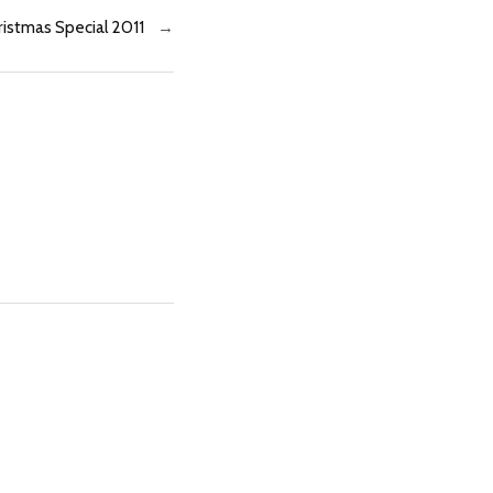
istmas Special 2011
→