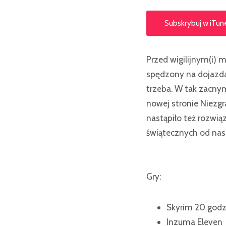
Subskrybuj w iTun
Przed wigilijnym(i) 
spędzony na dojazda
trzeba. W tak zacny
nowej stronie Niezgr
nastąpiło też rozwią
świątecznych od nas
Gry:
Skyrim 20 godzin
Inzuma Eleven