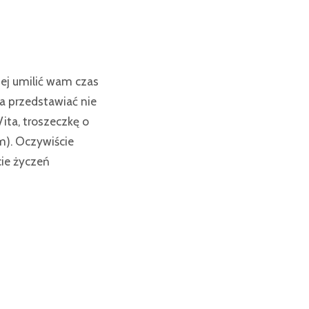
iej umilić wam czas
a przedstawiać nie
ta, troszeczkę o
m). Oczywiście
cie życzeń