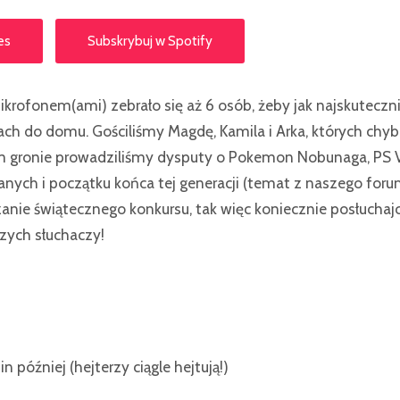
es
Subskrybuj w Spotify
mikrofonem(ami) zebrało się aż 6 osób, żeby jak najskuteczn
ch do domu. Gościliśmy Magdę, Kamila i Arka, których chyb
m gronie prowadziliśmy dysputy o Pokemon Nobunaga, PS Vi
anych i początku końca tej generacji (temat z naszego foru
zanie świątecznego konkursu, tak więc koniecznie posłuchaj
zych słuchaczy!
 później (hejterzy ciągle hejtują!)