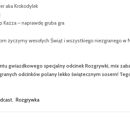
r aka Krokodylek
c
 Kazza – naprawdę gruba gra
om życzymy wesołych Świąt i wszystkiego niezgranego w
entu gwiazdkowego specjalny odcinek Rozgrywki, mix 
agranych odcinków polany lekko świątecznym sosem! Teg
dcast
,
Rozgrywka