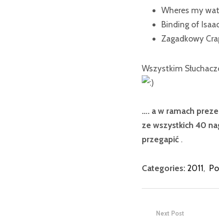
Wheres my wate
Binding of Isaa
Zagadkowy Crap
Wszystkim Słuchacz
…. a w ramach prez
ze wszystkich 40 n
przegapić
.
Categories:
2011
,
Po
Next Post