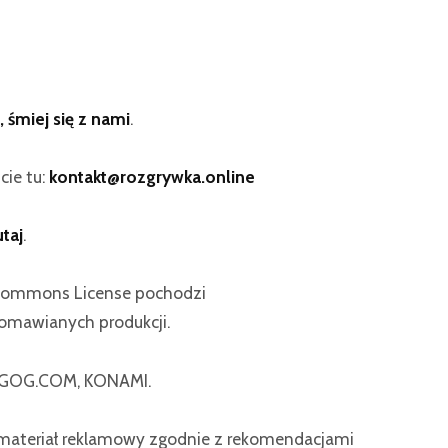
, śmiej się z nami
.
cie tu:
kontakt@rozgrywka.online
utaj
.
 Commons License pochodzi
omawianych produkcji.
d GOG.COM, KONAMI.
ateriał reklamowy zgodnie z rekomendacjami