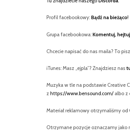
Tu znajdziecie naszego
Discorda
.
Profil facebookowy:
Bądź na bieżąco
!
Grupa facebookowa:
Komentuj, hejtuj
Chcecie napisać do nas maila? To pisz
iTunes: Masz „ejpla”? Znajdziesz nas
t
Muzyka w tle na podstawie Creative
z
https://www.bensound.com/
albo z 
Materiał reklamowy otrzymaliśmy o
Otrzymane pozycje oznaczamy jako m