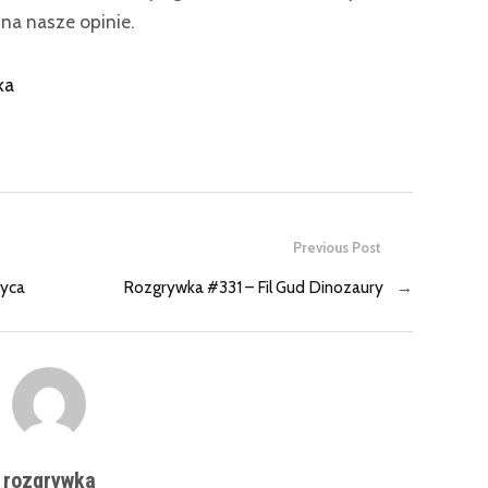
na nasze opinie.
ka
Previous Post
życa
Rozgrywka #331 – Fil Gud Dinozaury
→
rozgrywka