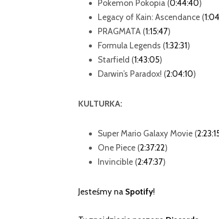
Pokemon Pokopia (
0:44:40
)
Legacy of Kain: Ascendance (
1:0
PRAGMATA (
1:15:47
)
Formula Legends (
1:32:31
)
Starfield (
1:43:05
)
Darwin’s Paradox! (
2:04:10
)
KULTURKA:
Super Mario Galaxy Movie (
2:23:1
One Piece (
2:37:22
)
Invincible (
2:47:37
)
Jesteśmy na
Spotify
!