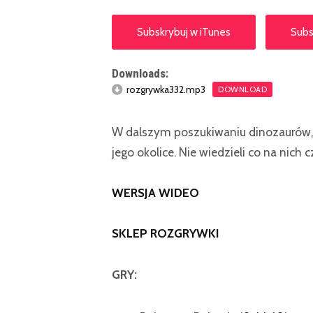
Subskrybuj w iTunes
Subs
Downloads:
rozgrywka332.mp3
DOWNLOAD
W dalszym poszukiwaniu dinozaurów, n
jego okolice. Nie wiedzieli co na nich 
WERSJA WIDEO
SKLEP ROZGRYWKI
GRY: