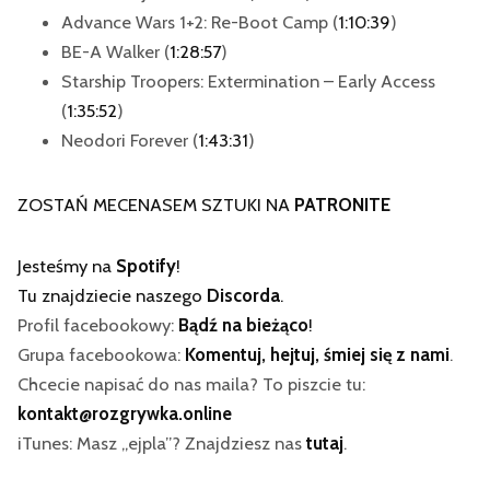
Advance Wars 1+2: Re-Boot Camp (
1:10:39
)
BE-A Walker (
1:28:57
)
Starship Troopers: Extermination – Early Access
(
1:35:52
)
Neodori Forever (
1:43:31
)
ZOSTAŃ MECENASEM SZTUKI NA
PATRONITE
Jesteśmy na
Spotify
!
Tu znajdziecie naszego
Discorda
.
Profil facebookowy:
Bądź na bieżąco
!
Grupa facebookowa:
Komentuj, hejtuj, śmiej się z nami
.
Chcecie napisać do nas maila? To piszcie tu:
kontakt@rozgrywka.online
iTunes: Masz „ejpla”? Znajdziesz nas
tutaj
.