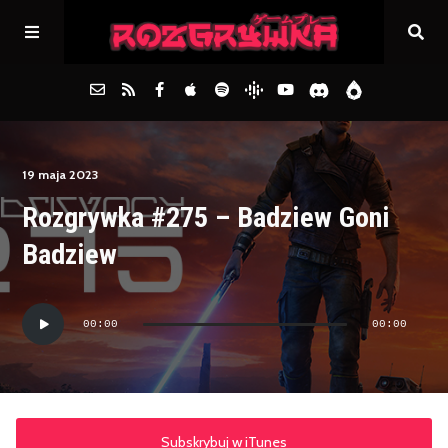
Główna
19 maja 2023
Rozgrywka #275 – Badziew Goni
Archiwum
Badziew
FAQs
Odtwarzacz
00:00
00:00
plików
Kontakt
dźwiękowych
Subskrybuj w iTunes