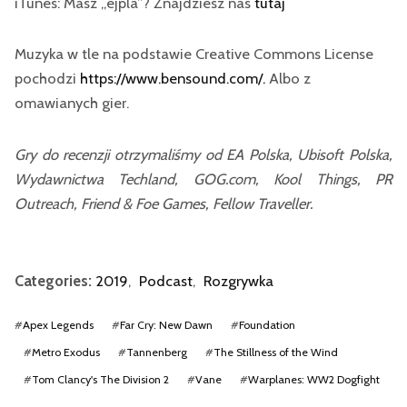
iTunes: Masz „ejpla”? Znajdziesz nas
tutaj
Muzyka w tle na podstawie Creative Commons License
pochodzi
https://www.bensound.com/.
Albo z
omawianych gier.
Gry do recenzji otrzymaliśmy od EA Polska, Ubisoft Polska,
Wydawnictwa Techland, GOG.com, Kool Things, PR
Outreach, Friend & Foe Games, Fellow Traveller.
Categories:
2019
,
Podcast
,
Rozgrywka
#
Apex Legends
#
Far Cry: New Dawn
#
Foundation
#
Metro Exodus
#
Tannenberg
#
The Stillness of the Wind
#
Tom Clancy's The Division 2
#
Vane
#
Warplanes: WW2 Dogfight