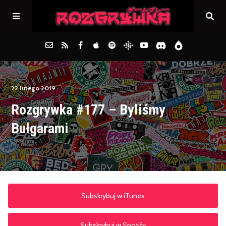
Główna
22 lutego 2019
Rozgrywka #177 – Byliśmy
Archiwum
Bułgarami
FAQs
Kontakt
Subskrybuj w iTunes
Subskrybuj w Spotify