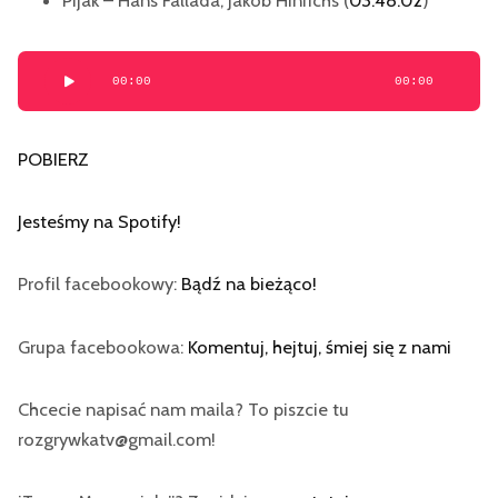
Pijak – Hans Fallada, Jakob Hinrichs (
03:48:02
)
Odtwarzacz
00:00
00:00
plików
dźwiękowych
POBIERZ
Jesteśmy na Spotify
!
Profil facebookowy:
Bądź na bieżąco!
Grupa facebookowa:
Komentuj, hejtuj, śmiej się z nami
Chcecie napisać nam maila? To piszcie tu
rozgrywkatv@gmail.com!