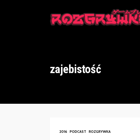
This is a placeholder for your sticky navigation bar. It should n
zajebistość
2016
PODCAST
ROZGRYWKA