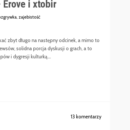
Erove i xtobir
ozgrywka
,
zajebistość
ać zbyt długo na następny odcinek, a mimo to
newsów, solidna porcja dyskusji o grach, a to
w i dygresji kulturką....
13 komentarzy