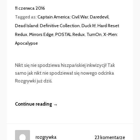
11 czerwca 2016
Tagged as:
Captain America: Civil War
,
Daredevil
,
Dead Island: Definitive Collection
,
Duck It!
,
Hard Reset
Redux
,
Mirrors Edge
,
POSTAL Redux
,
TurnOn
,
X-Men:
Apocalypse
Nikt się nie spodziewa hiszpańskiej inkwizycji! Tak
samo jak nikt nie spodziewał się nowego odcinka
Rozgrywki już dziś.
Continue reading →
rozgrywka
23 komentarze