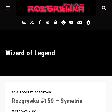
Główna
Wizard of Legend
Archiwum
FAQs
Kontakt
2018
PODCAST
ROZGRYWKA
Rozgrywka #159 – Symetria
8 czerwca 2018