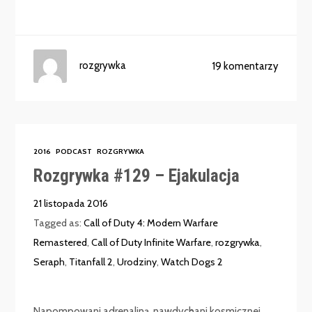
rozgrywka
19 komentarzy
2016
PODCAST
ROZGRYWKA
Rozgrywka #129 – Ejakulacja
21 listopada 2016
Tagged as:
Call of Duty 4: Modern Warfare
Remastered
,
Call of Duty Infinite Warfare
,
rozgrywka
,
Seraph
,
Titanfall 2
,
Urodziny
,
Watch Dogs 2
Napompowani adrenaliną, nawdychani kosmicznej