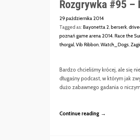
Rozgrywka #95 – 
29 października 2014
Tagged as:
Bayonetta 2
,
berserk
,
drive
poznań game arena 2014
,
Race the Su
thorgal
,
Vib Ribbon
,
Watch_Dogs
,
Zagi
Bardzo chcieliśmy krócej, ale się ni
długaśny podcast, w którym jak zw
dużo zabawnego gadania o niczy
Continue reading →