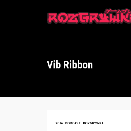
This is a placeholder for your sticky navigation bar. It should n
Vib Ribbon
2014
PODCAST
ROZGRYWKA