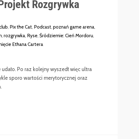
Projekt Rozgrywka
club
,
Pix the Cat
,
Podcast
,
poznań game arena
,
n
,
rozgrywka
,
Ryse
,
Śródziemie: Cień Mordoru
,
nięcie Ethana Cartera
e udało. Po raz kolejny wyszedł więc ultra
ykle sporo wartości merytorycznej oraz
m.