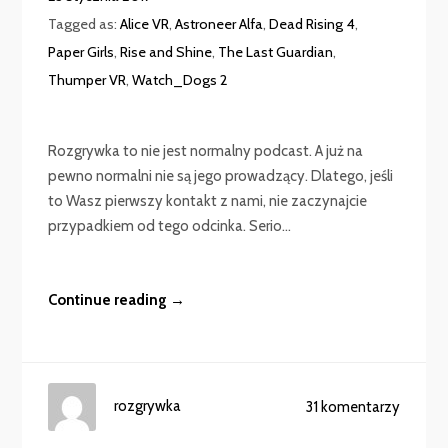
Tagged as:
Alice VR
,
Astroneer Alfa
,
Dead Rising 4
,
Paper Girls
,
Rise and Shine
,
The Last Guardian
,
Thumper VR
,
Watch_Dogs 2
Rozgrywka to nie jest normalny podcast. A już na
pewno normalni nie są jego prowadzący. Dlatego, jeśli
to Wasz pierwszy kontakt z nami, nie zaczynajcie
przypadkiem od tego odcinka. Serio…
Continue reading →
rozgrywka
31 komentarzy