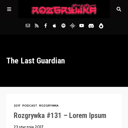
Główna
The Last Guardian
Archiwum
FAQs
Kontakt
2017
PODCAST
ROZGRYWKA
Rozgrywka #131 – Lorem Ipsum
23 stycznia 2017