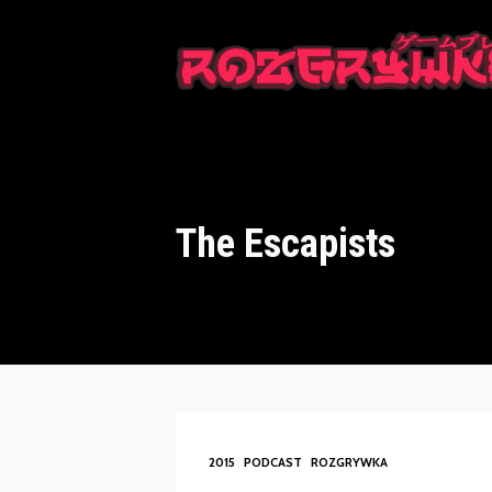
This is a placeholder for your sticky navigation bar. It should n
The Escapists
2015
PODCAST
ROZGRYWKA