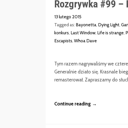
Rozgrywka #99 – 
13 lutego 2015
Tagged as:
Bayonetta
,
Dying Light
,
Gam
konkurs
,
Last Window
,
Life is strange
,
P
Escapists
,
Whoa Dave
Tym razem nagrywaliśmy we czterech
Generalnie działo się. Krasnale bieg
remasterował. Zapraszamy do słuc
Continue reading →