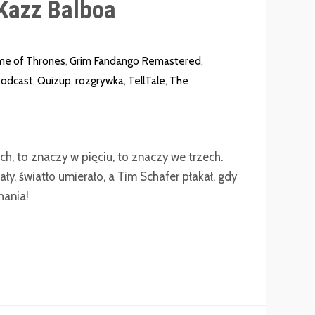
Kazz Balboa
e of Thrones
,
Grim Fandango Remastered
,
odcast
,
Quizup
,
rozgrywka
,
TellTale
,
The
, to znaczy w pięciu, to znaczy we trzech.
ały, światło umierało, a Tim Schafer płakał, gdy
hania!