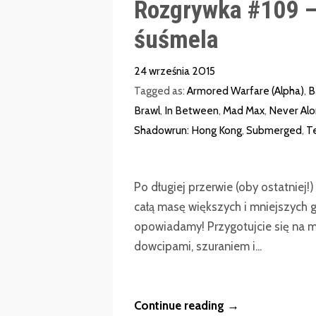
Rozgrywka #109 
śuśmela
24 września 2015
Tagged as:
Armored Warfare (Alpha)
,
B
Brawl
,
In Between
,
Mad Max
,
Never Al
Shadowrun: Hong Kong
,
Submerged
,
T
Po długiej przerwie (oby ostatniej
całą masę większych i mniejszych g
opowiadamy! Przygotujcie się na m
dowcipami, szuraniem i...
Continue reading →