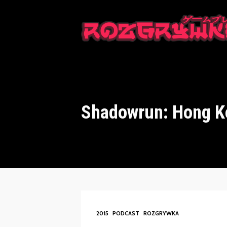
This is a placeholder for your sticky navigation bar. It should n
Shadowrun: Hong K
2015
PODCAST
ROZGRYWKA