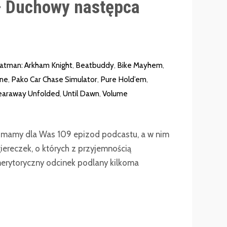
– Duchowy następca
atman: Arkham Knight
,
Beatbuddy
,
Bike Mayhem
,
one
,
Pako Car Chase Simulator
,
Pure Hold’em
,
earaway Unfolded
,
Until Dawn
,
Volume
!) mamy dla Was 109 epizod podcastu, a w nim
iereczek, o których z przyjemnością
erytoryczny odcinek podlany kilkoma