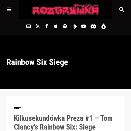
Główna
Rainbow Six Siege
Archiwum
FAQs
Kontakt
INNY
Kilkusekundówka Preza #1 – Tom
Clancy’s Rainbow Six: Siege