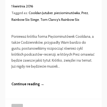
1 kwietnia 2016
Tagged as:
Cooldan Jutuber
,
pieciominutówka
,
Prez
,
Rainbow Six Siege
,
Tom Clancy's Rainbow Six
Ponieważ krótka forma Pięciominutówek Cooldana, a
także Codzienników, przypadły Wam bardzo do
gustu, postanowiliśmy rozpocząć również cykl
krótkich podcastów-recenzji, w których Prez omawiać
będzie zawsze jakiś tytuł. Krótko, zwięźle i na temat.
Już nigdy nie będziecie musieli...
Continue reading →