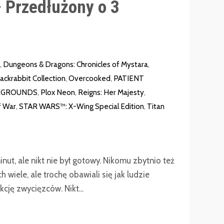
 Przedłużony o 3
,
Dungeons & Dragons: Chronicles of Mystara
,
Jackrabbit Collection
,
Overcooked
,
PATIENT
EGROUNDS
,
Plox Neon
,
Reigns: Her Majesty
,
f War
,
STAR WARS™: X-Wing Special Edition
,
Titan
inut, ale nikt nie był gotowy. Nikomu zbytnio też
 wiele, ale trochę obawiali się jak ludzie
cję zwycięzców. Nikt...