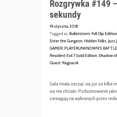
Rozgrywka #149 –
sekundy
19 stycznia 2018
Tagged as:
Bulletstorm: Full Clip Edition
Enter the Gungeon
,
Hidden Folks
,
Jazz 
GAMER
,
PLAYERUNKNOWN’S BATTL
Resident Evil 7 Gold Edition
,
Shadow o
Quest: Ragnarok
Gala miała zacząć się już za kilka m
się nie chciało. Podsumowanie jakich
zareagują na wybranych przez redak