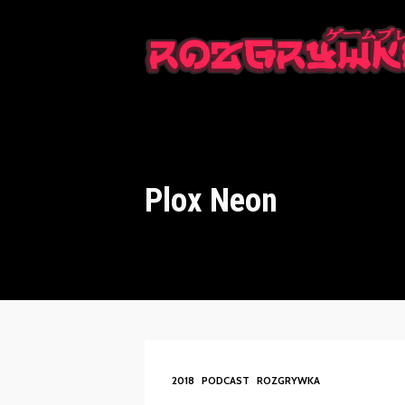
This is a placeholder for your sticky navigation bar. It should n
Plox Neon
2018
PODCAST
ROZGRYWKA